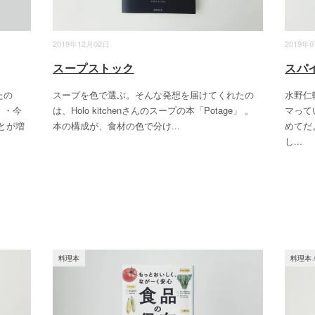
2019年12月02日
2019年
スープストック
スパ
たの
スープを色で選ぶ。そんな発想を届けてくれたの
水野仁
・・今
は、Holo kitchenさんのスープの本「Potage」 。
マって
とが増
本の構成が、食材の色で分け
...
めてだ
し
...
料理本
料理本