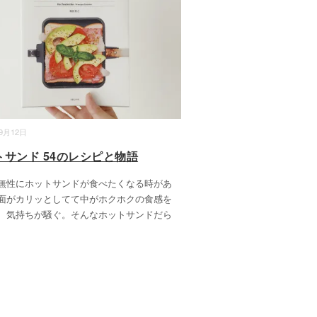
09月12日
トサンド 54のレシピと物語
無性にホットサンドが食べたくなる時があ
面がカリッとしてて中がホクホクの食感を
、気持ちが騒ぐ。そんなホットサンドだら