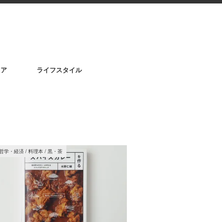
リア
ライフスタイル
・哲学・経済
/
料理本
/
黒・茶