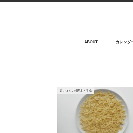
ABOUT
カレンダ
家ごはん
/
料理本
/
生成