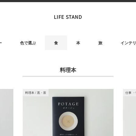
ー
色で選ぶ
食
本
旅
インテ
料理本
料理本
/
黒・茶
仕事 