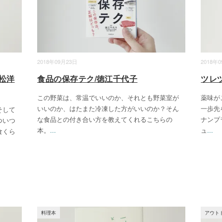
2018年09月23日
2018年
松洋
食品の保存テク/徳江千代子
ツレ
この野菜は、常温でいいのか、それとも野菜室が
薬味が
いいのか、はたまた冷凍した方がいいのか？そん
一歩先
そして
な食品との付き合い方を教えてくれるこちらの
ナンプ
ついつ
本。
...
ュ
...
食くら
料理本
アウト