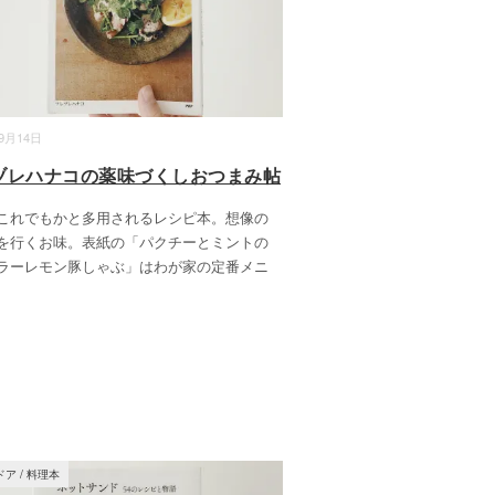
09月14日
ヅレハナコの薬味づくしおつまみ帖
これでもかと多用されるレシピ本。想像の
を行くお味。表紙の「パクチーとミントの
ラーレモン豚しゃぶ」はわが家の定番メニ
ドア
/
料理本