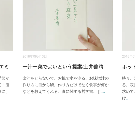
2018年09月13日
2018年
エミ
一汁一菜でよいという提案/土井善晴
ホッ
季節が
出汁をとらないで、お椀で水を測る、お味噌汁の
時々、
て「鬼
作り方に目から鱗。作り方だけでなく食事が何か
る。表
けに、
などを教えてくれる、食に関する哲学書。 [it
...
求めて
け
...