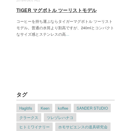
2018年09月14日
TIGER マグボトル ツーリストモデル
コーヒーを持ち運ぶならタイガーマグボトル ツーリスト
モデル。普通の水筒より割高ですが、240mlとコンパクト
なサイズ感とステンレスの高
...
タグ
Haglöfs
Keen
koffee
SANDER STUDIO
クラークス
ツレヅレハナコ
ヒトミワイナリー
ホモサピエンスの道具研究会