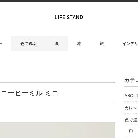
ー
色で選ぶ
食
本
旅
インテ
カテ
コーヒーミル ミニ
ABOU
カレン
色で選
白