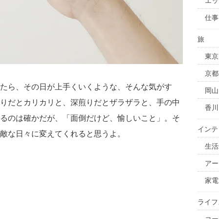
エッ
仕事
旅
東京
京都
たら、その日が上手くいくような、そんな気がす
岡山
りだとカリカリと、深煎りだとザラザラと、手の中
香川
るのは確かだが、「面倒だけど、愉しいこと」。そ
インテ
敵な日々に変えてくれると思うよ。
生活
アー
家電
ライフ
コー