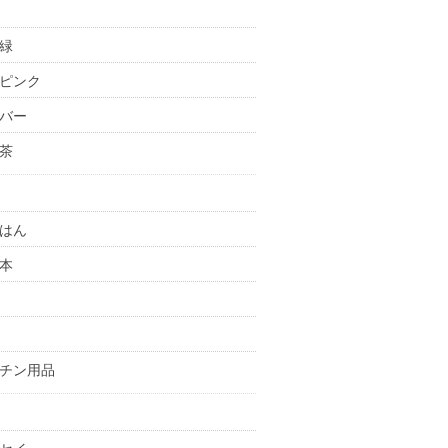
緑
ピンク
バー
茶
はん
本
チン用品