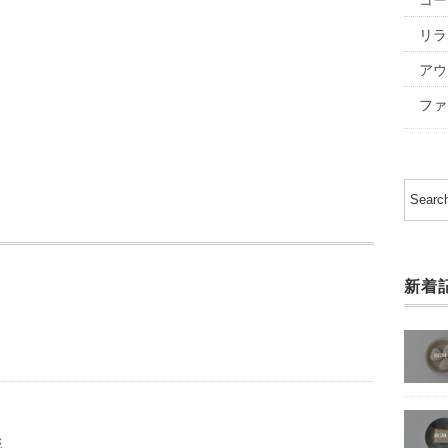
リラ
アウ
ファ
新着
形