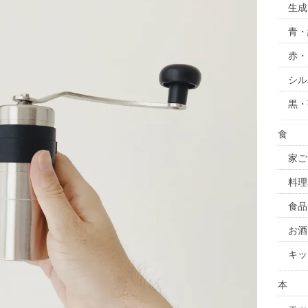
生成
青・
赤・
シル
黒・
食
家ご
料理
食品
お酒
キッ
本