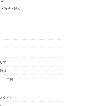
セイ
 ・哲学・経済
リア
雑貨
ト・民藝
スタイル
ヒー