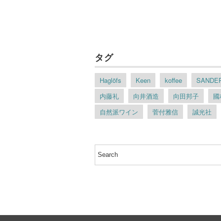
タグ
Haglöfs
Keen
koffee
SANDER
内藤礼
向井酒造
向田邦子
國
自然派ワイン
菅付雅信
誠光社