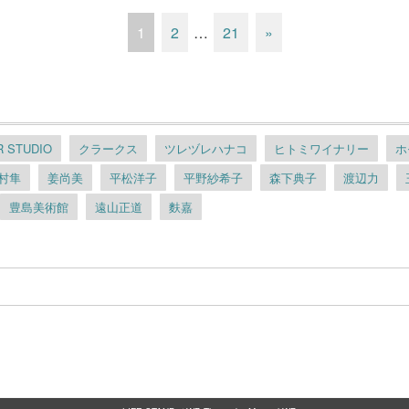
1
2
…
21
»
 STUDIO
クラークス
ツレヅレハナコ
ヒトミワイナリー
ホ
村隼
姜尚美
平松洋子
平野紗希子
森下典子
渡辺力
豊島美術館
遠山正道
麩嘉