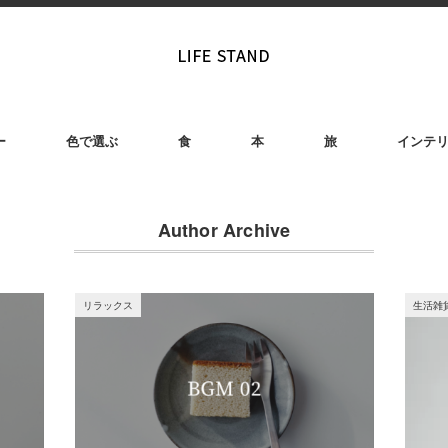
ー
色で選ぶ
食
本
旅
インテ
Author Archive
リラックス
生活雑