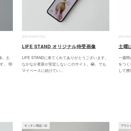
2021年05月15日
2021年
LIFE STAND オリジナル待受画像
土曜
。土
LIFE STANDに来てくれてありがとうございます。
一週間
す。 明
なかなか更新が安定しないこのサイト。😂。でも
をつく
マイペースに続けてい
...
して携
キッチン用品
/
白
アウト