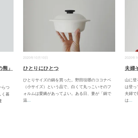
2020年10月10日
2020年
の熊」
ひとりにひとつ
夫婦
ひとりサイズの鍋を買った。野田琺瑯のココナベ
山に登
（小サイズ）という品で、白くて丸っこいそのフ
は登っ
からつ
ォルムは愛嬌があってよい。ある日、妻が「鍋で
夫婦で
しく暮
温
...
は
...
建