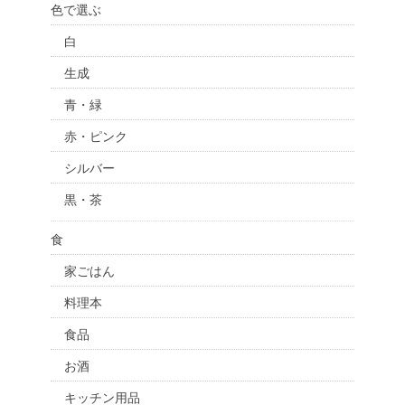
色で選ぶ
白
生成
青・緑
赤・ピンク
シルバー
黒・茶
食
家ごはん
料理本
食品
お酒
キッチン用品