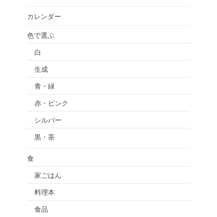
カレンダー
色で選ぶ
白
生成
青・緑
赤・ピンク
シルバー
黒・茶
食
家ごはん
料理本
食品